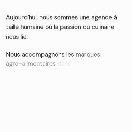
Aujourd’hui, nous sommes une agence à
taille humaine où la passion du culinaire
nous lie.
Nous
accompagnons
les
marques
agro-alimentaires
dans
l’élaboration
de
leur
brand
content
:
création
de
recettes,
stylisme,
photographie
et
vidéo
culinaire
mais
aussi
dans