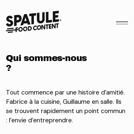
Q
u
i
s
o
m
m
e
s
-
n
o
u
s
?
Tout commence par une histoire d’amitié.
Fabrice à la cuisine, Guillaume en salle. Ils
se trouvent rapidement un point commun
: l’envie d’entreprendre.