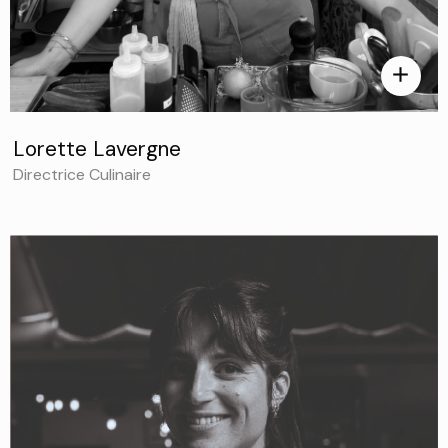
add
Lorette Lavergne
Directrice Culinaire