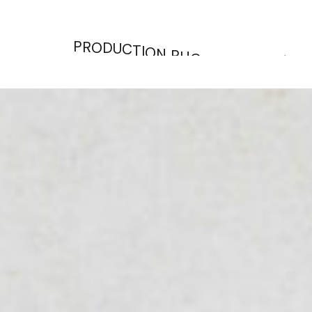
P
R
O
D
U
C
T
I
O
N
P
H
O
T
O
S
E
T
V
I
D
É
O
S
R
E
C
E
T
T
E
S