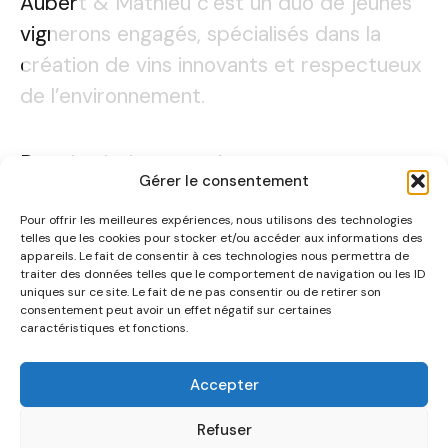
Aubert & Mathieu c'est un duo de jeunes
Aubert & Mathieu c'est un duo de jeunes
vignerons engagés, spécialisés dans la
vignerons engagés, spécialisés dans la
création de vins innovants et respectueux
création de vins innovants et respectueux
de l’environnement.
de l’environnement.
Depuis plusieurs années nous
Depuis plusieurs années nous
Gérer le consentement
accompagnons Aubert & Mathieu dans la
accompagnons Aubert & Mathieu dans la
production de photos et vidéos pour
production de photos et vidéos pour
Pour offrir les meilleures expériences, nous utilisons des technologies
telles que les cookies pour stocker et/ou accéder aux informations des
animer leur réseaux sociaux. Chaque
animer leur réseaux sociaux. Chaque
appareils. Le fait de consentir à ces technologies nous permettra de
traiter des données telles que le comportement de navigation ou les ID
contenu est conçu pour refléter leur
contenu est conçu pour refléter leur
uniques sur ce site. Le fait de ne pas consentir ou de retirer son
consentement peut avoir un effet négatif sur certaines
identité visuelle distinctive et capter
identité visuelle distinctive et capter
caractéristiques et fonctions.
l’attention de leur audience, tout en
l’attention de leur audience, tout en
mettant en avant la modernité et la
mettant en avant la modernité et la
Accepter
finesse de leurs cuvées.
finesse de leurs cuvées.
Refuser